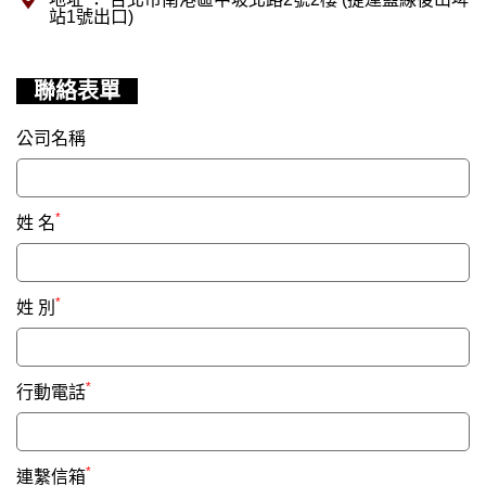
站1號出口)
聯絡表單
公司名稱
*
姓 名
*
姓 別
*
行動電話
*
連繫信箱