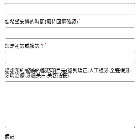
*
您希望安排的時間(需待回電確認)
*
您是初診或複診？
您想預約/諮詢的服務項目是(齒列矯正.人工植牙.全瓷假牙.
*
牙周治療.牙齒美白.美容貼瓷)
備註