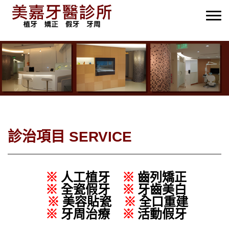
診治項目 SERVICE
※
人工植牙
※
​齒列矯正
※
全瓷假牙
※
牙齒美白
※
美容貼瓷
※
全口重建 ​
※
牙周治療 ​
※
​活動假牙